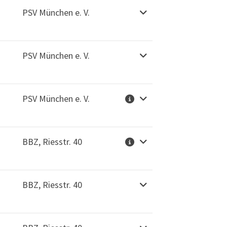
PSV München e. V.
f dem Laufenden bleiben und nichts
hr verpassen. Jetzt zu unserem
wsletter anmelden!
PSV München e. V.
Jetzt anmelden
PSV München e. V.
BBZ, Riesstr. 40
BBZ, Riesstr. 40