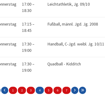
nnerstag
17:00
–
Leichtathletik, Jg. 09/10
18:30
nnerstag
17:15
–
Fußball, männl. Jgd. Jg. 2008
18:45
nnerstag
17:30
–
Handball, C-Jgd. weibl. Jg. 10/11
19:00
nnerstag
17:30
–
Quadball - Kidditch
19:00
1
2
3
4
5
6
7