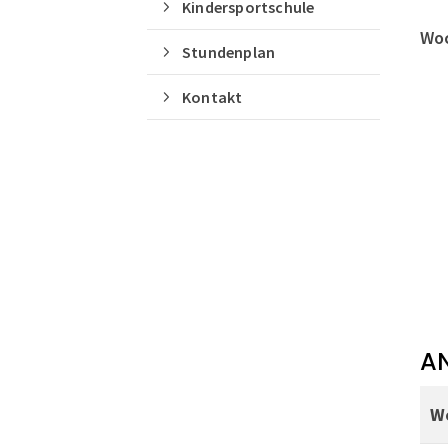
Kindersportschule
Woc
Stundenplan
Kontakt
A
W
Quicklinks