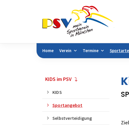
Home
Verein
Termine
Sportart
Sie befinden sich hier:
Sportarten
Sportan
K
KIDS im PSV
KIDS
SP
Sportangebot
Selbstverteidigung
Zie