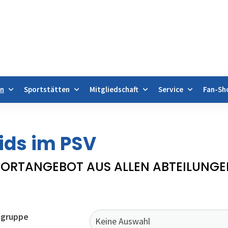
en
Sportstätten
Mitgliedschaft
Service
Fan-Sh
gebote & Abteilungen
KIDS im PSV
Sportangebot
ids im PSV
ORTANGEBOT AUS ALLEN ABTEILUNGE
lgruppe