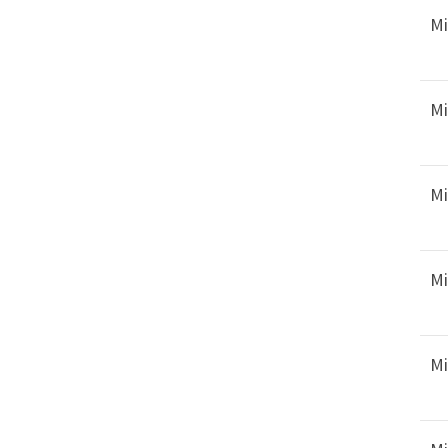
Mi
Geschäftsstelle
PSV München e. V.
Franz-Mader-Str.11
Mi
80992 München
089 - 149 40 61
geschaeftsstelle@psv-muenchen.
Mi
Kontakt aufnehmen
Mi
Mi