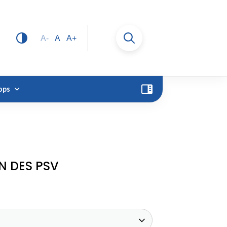
A-
A
A+
ops
N DES PSV