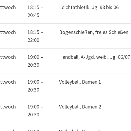
ttwoch
18:15
–
Leichtathletik, Jg. 98 bis 06
Verein
Au
20:45
Termine
me
Sportarten
Ne
ttwoch
18:15
–
Bogenschießen, freies Schießen
Sportstätten
22:00
Mitgliedschaft
Service
de
ttwoch
19:00
–
Handball, A-Jgd. weibl. Jg. 06/07
Fan-Shop
20:30
ttwoch
19:00
–
Volleyball, Damen 1
20:30
ttwoch
19:00
–
Volleyball, Damen 2
20:30