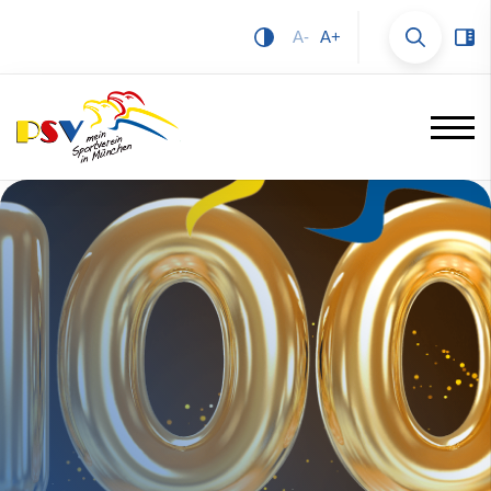
A-
A+