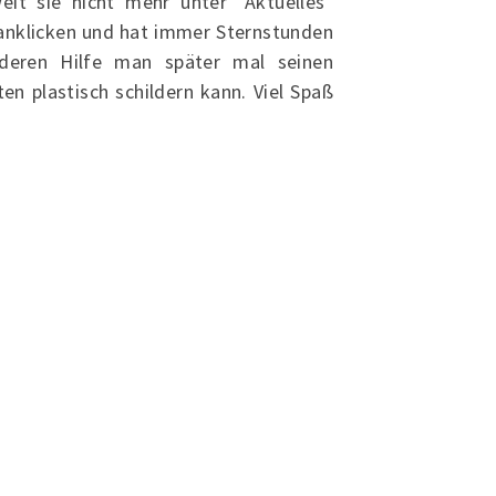
t sie nicht mehr unter "Aktuelles"
anklicken und hat immer Sternstunden
 deren Hilfe man später mal seinen
en plastisch schildern kann. Viel Spaß
f dem Laufenden bleiben und nichts
hr verpassen. Jetzt zu unserem
wsletter anmelden!
Jetzt anmelden