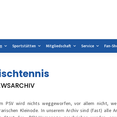
en
Sportstätten
Mitgliedschaft
Service
Fan-Sh
gebote & Abteilungen
Tischtennis
Archiv
ischtennis
EWSARCHIV
m PSV wird nichts weggeworfen, vor allem nicht, wen
erarischen Kleinode. In unserem Archiv sind (fast) alle A