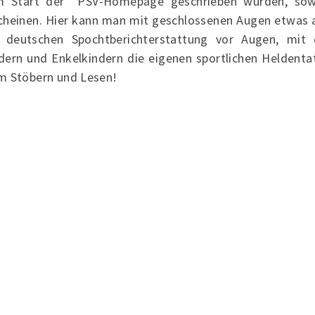
 Start der PSV-Homepage geschrieben wurden, sowei
cheinen. Hier kann man mit geschlossenen Augen etwas 
 deutschen Spochtberichterstattung vor Augen, mit
dern und Enkelkindern die eigenen sportlichen Heldentat
m Stöbern und Lesen!
Verein
Au
Termine
me
Sportarten
Ne
Sportstätten
Mitgliedschaft
Service
de
Fan-Shop