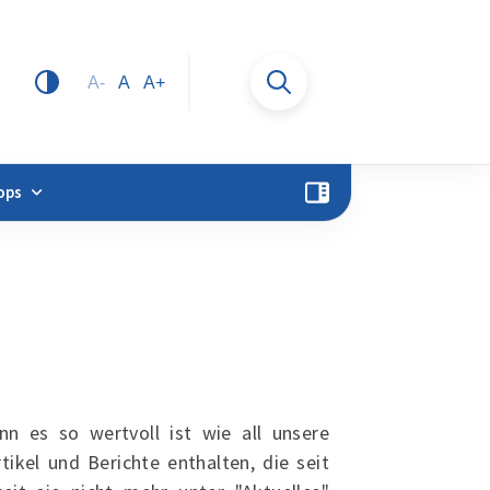
A-
A
A+
ops
n es so wertvoll ist wie all unsere
rtikel und Berichte enthalten, die seit