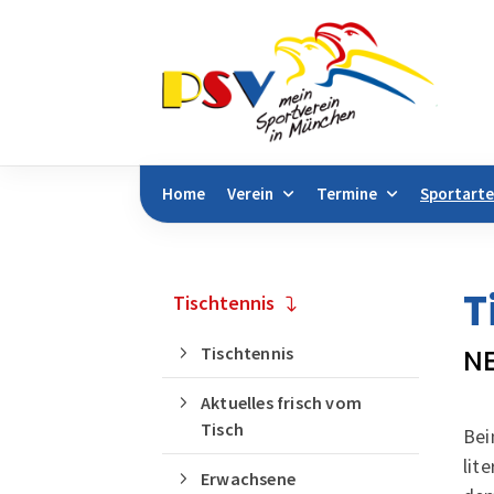
Home
Verein
Termine
Sportart
Sie befinden sich hier:
Sportarten
Sportan
T
Tischtennis
Tischtennis
N
Aktuelles frisch vom
Tisch
Bei
lit
Erwachsene