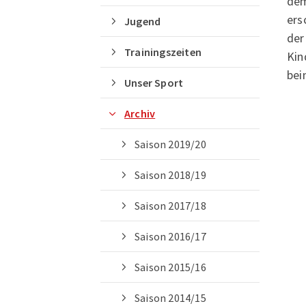
dem
ers
Jugend
der
Trainingszeiten
Kin
bei
Unser Sport
Archiv
Quicklinks
Saison 2019/20
Geschäftsstelle
Saison 2018/19
PSV München e. V.
Franz-Mader-Str.11
Saison 2017/18
80992 München
Saison 2016/17
089 - 149 40 61
geschaeftsstelle@psv-muenchen.
Saison 2015/16
Saison 2014/15