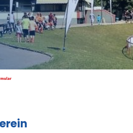
rmular
erein
Verein
Au