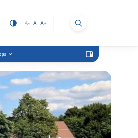
A-
A
A+
ops