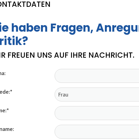
Termine
me
ONTAKTDATEN
Sportarten
Ne
Sportstätten
ie haben Fragen, Anregu
Mitgliedschaft
Service
ritik?
de
Fan-Shop
R FREUEN UNS AUF IHRE NACHRICHT.
ma:
ede:
*
me:
*
name: