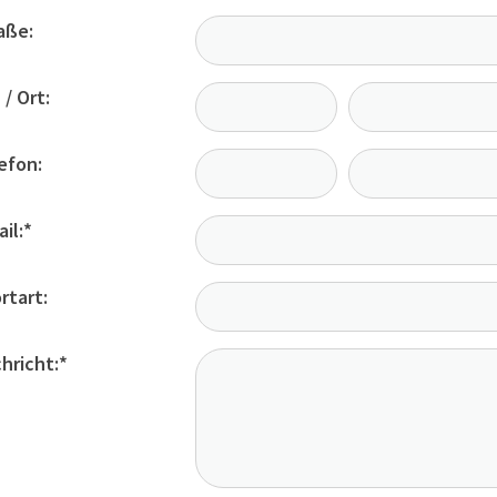
aße:
 / Ort:
efon:
il:
*
rtart:
hricht:
*