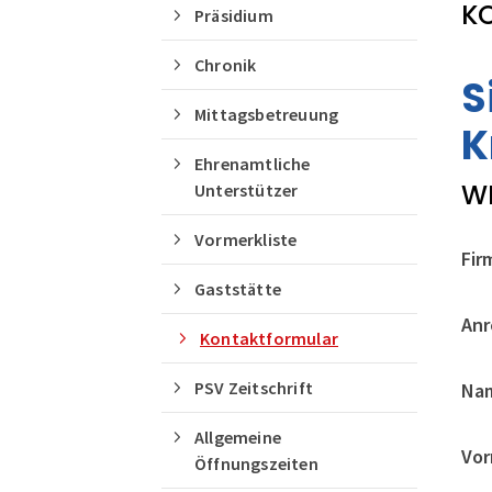
PSV München e. V.
K
Präsidium
Franz-Mader-Str.11
80992 München
Chronik
S
089 - 149 40 61
Mittagsbetreuung
K
geschaeftsstelle@psv-muenchen.
Ehrenamtliche
WI
Unterstützer
Kontakt aufnehmen
Vormerkliste
Fir
Gaststätte
Anr
Kontaktformular
PSV Zeitschrift
Na
Allgemeine
Vor
Öffnungszeiten