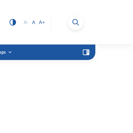
A-
A
A+
ops
U11 / E - Junioren 2 (2015)