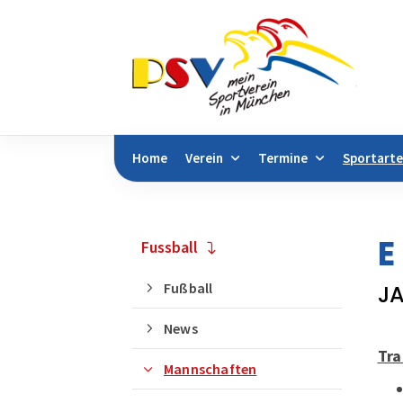
Home
Verein
Termine
Sportart
Sie befinden sich hier:
Sportarten
Sportan
E
Fussball
Fußball
J
News
Tra
Mannschaften