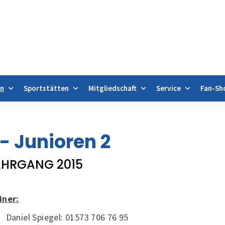
en
Sportstätten
Mitgliedschaft
Service
Fan-Sh
gebote & Abteilungen
Fussball
Mannschaften
Jugend männlich
 - Junioren 2
AHRGANG 2015
iner:
Daniel Spiegel: 01573 706 76 95