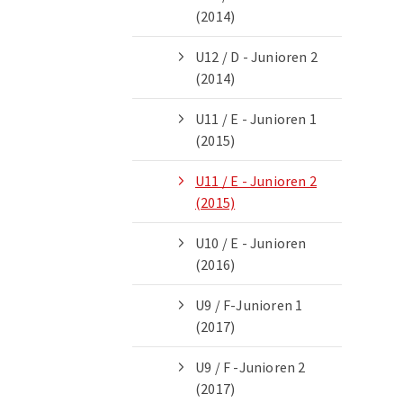
(2014)
089 - 149 40 61
geschaeftsstelle@psv-muenchen.
U12 / D - Junioren 2
(2014)
Kontakt aufnehmen
U11 / E - Junioren 1
(2015)
U11 / E - Junioren 2
(2015)
U10 / E - Junioren
(2016)
U9 / F-Junioren 1
(2017)
U9 / F -Junioren 2
(2017)