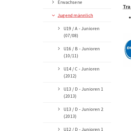
Erwachsene
Tra
Jugend männlich
U19 / A - Junioren
(07/08)
U16 / B - Junioren
(10/11)
U14 / C - Junioren
(2012)
Quicklinks
U13 / D - Junioren 1
(2013)
Geschäftsstelle
U13 / D - Junioren 2
PSV München e. V.
(2013)
Franz-Mader-Str.11
80992 München
U12 / D - Junioren 1