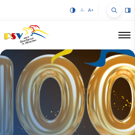
A-
A+